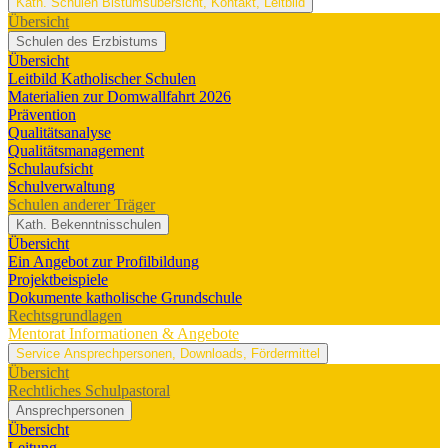
Kath. Schulen
Bistumsübersicht, Kontakt, Leitbild
Übersicht
Schulen des Erzbistums
Übersicht
Leitbild Katholischer Schulen
Materialien zur Domwallfahrt 2026
Prävention
Qualitätsanalyse
Qualitätsmanagement
Schulaufsicht
Schulverwaltung
Schulen anderer Träger
Kath. Bekenntnisschulen
Übersicht
Ein Angebot zur Profilbildung
Projektbeispiele
Dokumente katholische Grundschule
Rechtsgrundlagen
Mentorat
Informationen & Angebote
Service
Ansprechpersonen, Downloads, Fördermittel
Übersicht
Rechtliches Schulpastoral
Ansprechpersonen
Übersicht
Leitung