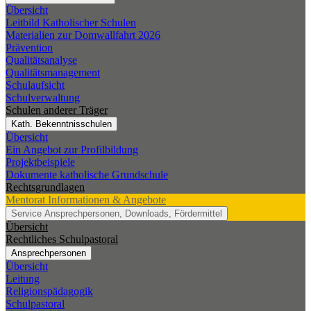
Übersicht
Leitbild Katholischer Schulen
Materialien zur Domwallfahrt 2026
Prävention
Qualitätsanalyse
Qualitätsmanagement
Schulaufsicht
Schulverwaltung
Schulen anderer Träger
Kath. Bekenntnisschulen
Übersicht
Ein Angebot zur Profilbildung
Projektbeispiele
Dokumente katholische Grundschule
Rechtsgrundlagen
Mentorat
Informationen & Angebote
Service
Ansprechpersonen, Downloads, Fördermittel
Übersicht
Rechtliches Schulpastoral
Ansprechpersonen
Übersicht
Leitung
Religionspädagogik
Schulpastoral