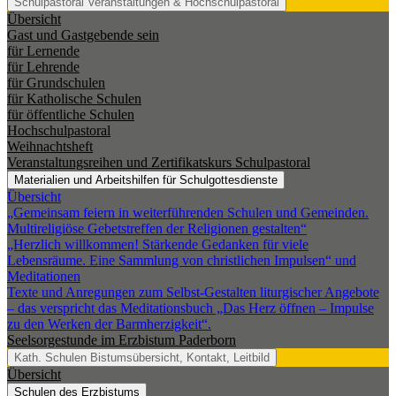
Schulpastoral
Veranstaltungen & Hochschulpastoral
Übersicht
Gast und Gastgebende sein
für Lernende
für Lehrende
für Grundschulen
für Katholische Schulen
für öffentliche Schulen
Hochschulpastoral
Weihnachtsheft
Veranstaltungsreihen und Zertifikatskurs Schulpastoral
Materialien und Arbeitshilfen für Schulgottesdienste
Übersicht
„Gemeinsam feiern in weiterführenden Schulen und Gemeinden.
Multireligiöse Gebetstreffen der Religionen gestalten“
„Herzlich willkommen! Stärkende Gedanken für viele
Lebensräume. Eine Sammlung von christlichen Impulsen“ und
Meditationen
Texte und Anregungen zum Selbst-Gestalten liturgischer Angebote
– das verspricht das Meditationsbuch „Das Herz öffnen – Impulse
zu den Werken der Barmherzigkeit“.
Seelsorgestunde im Erzbistum Paderborn
Kath. Schulen
Bistumsübersicht, Kontakt, Leitbild
Übersicht
Schulen des Erzbistums