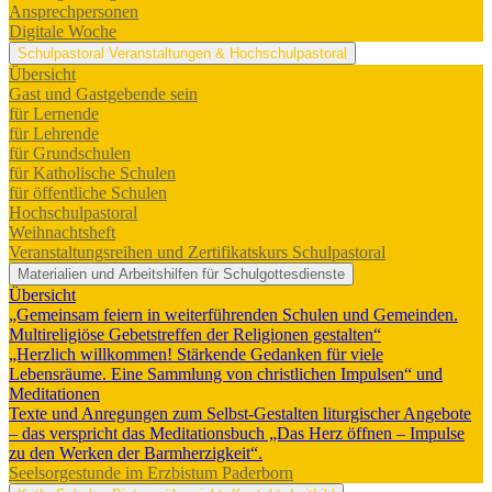
Ansprechpersonen
Digitale Woche
Schulpastoral
Veranstaltungen & Hochschulpastoral
Übersicht
Gast und Gastgebende sein
für Lernende
für Lehrende
für Grundschulen
für Katholische Schulen
für öffentliche Schulen
Hochschulpastoral
Weihnachtsheft
Veranstaltungsreihen und Zertifikatskurs Schulpastoral
Materialien und Arbeitshilfen für Schulgottesdienste
Übersicht
„Gemeinsam feiern in weiterführenden Schulen und Gemeinden.
Multireligiöse Gebetstreffen der Religionen gestalten“
„Herzlich willkommen! Stärkende Gedanken für viele
Lebensräume. Eine Sammlung von christlichen Impulsen“ und
Meditationen
Texte und Anregungen zum Selbst-Gestalten liturgischer Angebote
– das verspricht das Meditationsbuch „Das Herz öffnen – Impulse
zu den Werken der Barmherzigkeit“.
Seelsorgestunde im Erzbistum Paderborn