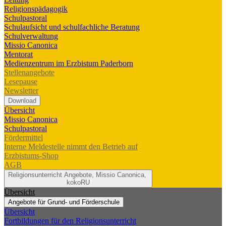
Religionspädagogik
Schulpastoral
Schulaufsicht und schulfachliche Beratung
Schulverwaltung
Missio Canonica
Mentorat
Medienzentrum im Erzbistum Paderborn
Stellenangebote
Lesepause
Newsletter
Download
Übersicht
Missio Canonica
Schulpastoral
Fördermittel
Interne Meldestelle nimmt den Betrieb auf
Erzbistums-Shop
AGB
Religionsunterricht
Angebote, Missio Canonica,
kokoRU
Übersicht
Angebote für Grund- und Förderschule
Übersicht
Fortbildungen für den Religionsunterricht