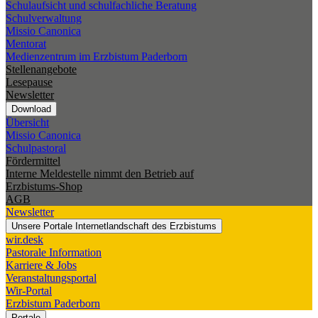
Schulaufsicht und schulfachliche Beratung
Schulverwaltung
Missio Canonica
Mentorat
Medienzentrum im Erzbistum Paderborn
Stellenangebote
Lesepause
Newsletter
Download
Übersicht
Missio Canonica
Schulpastoral
Fördermittel
Interne Meldestelle nimmt den Betrieb auf
Erzbistums-Shop
AGB
Newsletter
Unsere Portale
Internetlandschaft des Erzbistums
wir.desk
Pastorale Information
Karriere & Jobs
Veranstaltungsportal
Wir-Portal
Erzbistum Paderborn
Portale