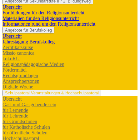
Angebote für Sekundarstufe II / 2. Bildungsweg
Übersicht
Fortbildungen für den Religionsunterricht
Materialien für den Religionsunterricht
Informationen rund um den Religionsunterricht
Angebote für Berufskolleg
Übersicht
Jahrestagung Berufskolleg
Zertifikatskurse
Missio canonica
kokoRU
Religionspädagogische Medien
Fördermittel
Rechtsgrundlagen
Ansprechpersonen
Digitale Woche
Schulpastoral
Veranstaltungen & Hochschulpastoral
Übersicht
Gast und Gastgebende sein
für Lernende
für Lehrende
für Grundschulen
für Katholische Schulen
für öffentliche Schulen
Hochschulpastoral