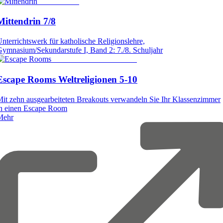
© Cornelsen
Mittendrin
7/8
nterrichtswerk für katholische Religionslehre,
ymnasium/Sekundarstufe I, Band 2: 7./8. Schuljahr
© AAP Lehrerwelt GmbH
Escape
Rooms
Weltreligionen
5-10
it zehn ausgearbeiteten Breakouts verwandeln Sie Ihr Klassenzimmer
in einen Escape Room
Mehr