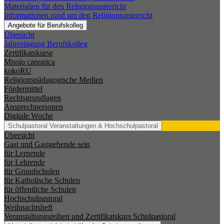
Materialien für den Religionsunterricht
Informationen rund um den Religionsunterricht
Angebote für Berufskolleg
Übersicht
Jahrestagung Berufskolleg
Zertifikatskurse
Missio canonica
kokoRU
Religionspädagogische Medien
Fördermittel
Rechtsgrundlagen
Ansprechpersonen
Digitale Woche
Schulpastoral
Veranstaltungen & Hochschulpastoral
Übersicht
Gast und Gastgebende sein
für Lernende
für Lehrende
für Grundschulen
für Katholische Schulen
für öffentliche Schulen
Hochschulpastoral
Weihnachtsheft
Veranstaltungsreihen und Zertifikatskurs Schulpastoral