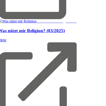
© Friedrich Verlag GmbH
Was
nützt
mir
Religion?
(03/2025)
Mehr