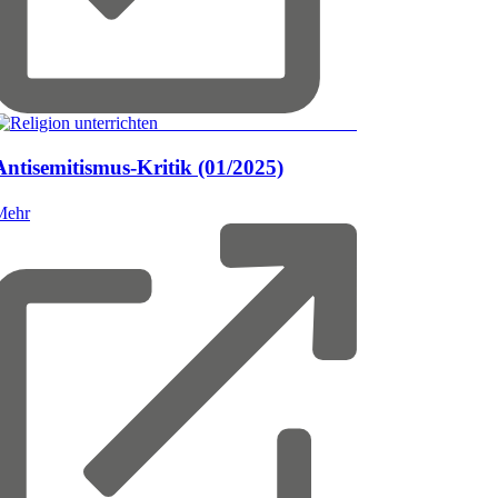
© Brill Deutschland GmbH
Antisemitismus-Kritik
(01/2025)
Mehr