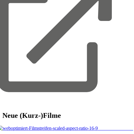
Neue
(Kurz-)Filme
© Buch and Bee /
hutterstock.com