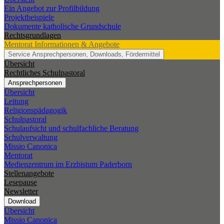
Ein Angebot zur Profilbildung
Projektbeispiele
Dokumente katholische Grundschule
Rechtsgrundlagen
Mentorat
Informationen & Angebote
Service
Ansprechpersonen, Downloads, Fördermittel
Übersicht
Rechtliches Schulpastoral
Ansprechpersonen
Übersicht
Leitung
Religionspädagogik
Schulpastoral
Schulaufsicht und schulfachliche Beratung
Schulverwaltung
Missio Canonica
Mentorat
Medienzentrum im Erzbistum Paderborn
Stellenangebote
Lesepause
Newsletter
Download
Übersicht
Missio Canonica