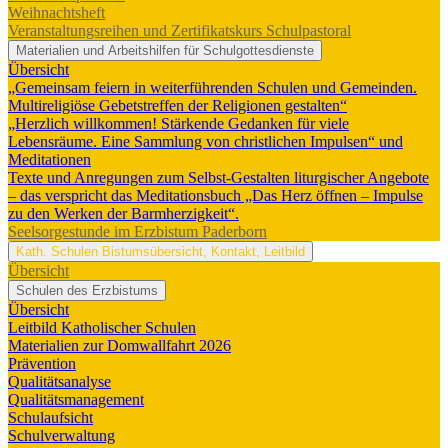
Weihnachtsheft
Veranstaltungsreihen und Zertifikatskurs Schulpastoral
Materialien und Arbeitshilfen für Schulgottesdienste
Übersicht
„Gemeinsam feiern in weiterführenden Schulen und Gemeinden.
Multireligiöse Gebetstreffen der Religionen gestalten“
„Herzlich willkommen! Stärkende Gedanken für viele
Lebensräume. Eine Sammlung von christlichen Impulsen“ und
Meditationen
Texte und Anregungen zum Selbst-Gestalten liturgischer Angebote
– das verspricht das Meditationsbuch „Das Herz öffnen – Impulse
zu den Werken der Barmherzigkeit“.
Seelsorgestunde im Erzbistum Paderborn
Kath. Schulen
Bistumsübersicht, Kontakt, Leitbild
Übersicht
Schulen des Erzbistums
Übersicht
Leitbild Katholischer Schulen
Materialien zur Domwallfahrt 2026
Prävention
Qualitätsanalyse
Qualitätsmanagement
Schulaufsicht
Schulverwaltung