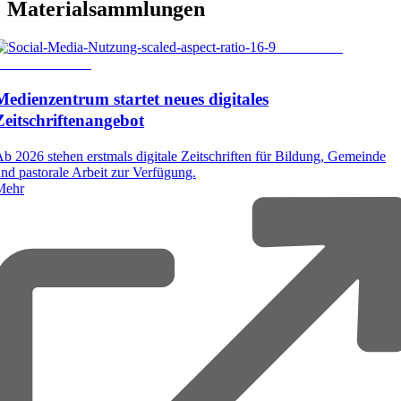
Materialsammlungen
© RoBird /
hutterstock.com
Medienzentrum
startet
neues
digitales
Zeitschriftenangebot
b 2026 stehen erstmals digitale Zeitschriften für Bildung, Gemeinde
nd pastorale Arbeit zur Verfügung.
Mehr