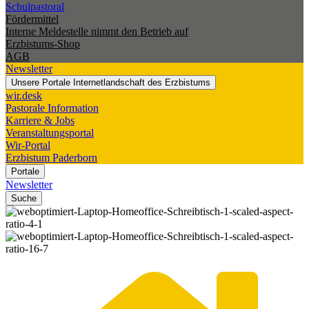
Schulpastoral
Fördermittel
Interne Meldestelle nimmt den Betrieb auf
Erzbistums-Shop
AGB
Newsletter
Unsere Portale
Internetlandschaft des Erzbistums
wir.desk
Pastorale Information
Karriere & Jobs
Veranstaltungsportal
Wir-Portal
Erzbistum Paderborn
Portale
Newsletter
Suche