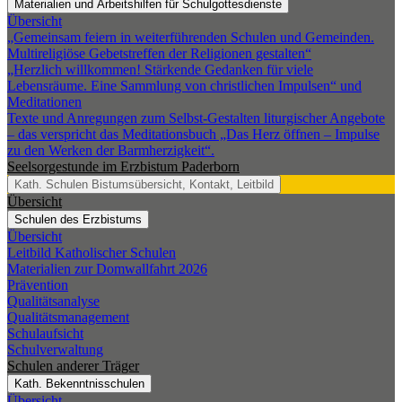
Materialien und Arbeitshilfen für Schulgottesdienste
Übersicht
„Gemeinsam feiern in weiterführenden Schulen und Gemeinden.
Multireligiöse Gebetstreffen der Religionen gestalten“
„Herzlich willkommen! Stärkende Gedanken für viele
Lebensräume. Eine Sammlung von christlichen Impulsen“ und
Meditationen
Texte und Anregungen zum Selbst-Gestalten liturgischer Angebote
– das verspricht das Meditationsbuch „Das Herz öffnen – Impulse
zu den Werken der Barmherzigkeit“.
Seelsorgestunde im Erzbistum Paderborn
Kath. Schulen
Bistumsübersicht, Kontakt, Leitbild
Übersicht
Schulen des Erzbistums
Übersicht
Leitbild Katholischer Schulen
Materialien zur Domwallfahrt 2026
Prävention
Qualitätsanalyse
Qualitätsmanagement
Schulaufsicht
Schulverwaltung
Schulen anderer Träger
Kath. Bekenntnisschulen
Übersicht