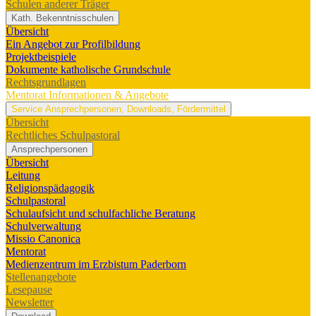
Schulen anderer Träger
Kath. Bekenntnisschulen
Übersicht
Ein Angebot zur Profilbildung
Projektbeispiele
Dokumente katholische Grundschule
Rechtsgrundlagen
Mentorat
Informationen & Angebote
Service
Ansprechpersonen, Downloads, Fördermittel
Übersicht
Rechtliches Schulpastoral
Ansprechpersonen
Übersicht
Leitung
Religionspädagogik
Schulpastoral
Schulaufsicht und schulfachliche Beratung
Schulverwaltung
Missio Canonica
Mentorat
Medienzentrum im Erzbistum Paderborn
Stellenangebote
Lesepause
Newsletter