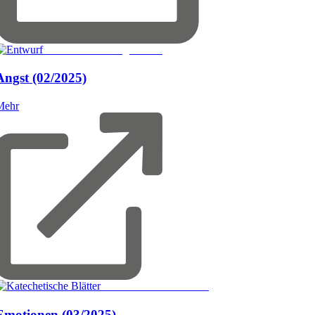
© Friedrich Verlag GmbH
Angst
(02/2025)
Mehr
© Katechetische Blätter
Emotionen
(03/2025)