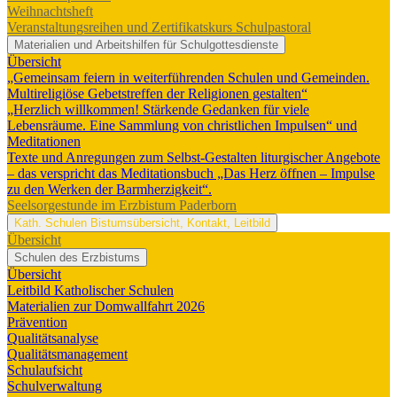
Weihnachtsheft
Veranstaltungsreihen und Zertifikatskurs Schulpastoral
Materialien und Arbeitshilfen für Schulgottesdienste
Übersicht
„Gemeinsam feiern in weiterführenden Schulen und Gemeinden.
Multireligiöse Gebetstreffen der Religionen gestalten“
„Herzlich willkommen! Stärkende Gedanken für viele
Lebensräume. Eine Sammlung von christlichen Impulsen“ und
Meditationen
Texte und Anregungen zum Selbst-Gestalten liturgischer Angebote
– das verspricht das Meditationsbuch „Das Herz öffnen – Impulse
zu den Werken der Barmherzigkeit“.
Seelsorgestunde im Erzbistum Paderborn
Kath. Schulen
Bistumsübersicht, Kontakt, Leitbild
Übersicht
Schulen des Erzbistums
Übersicht
Leitbild Katholischer Schulen
Materialien zur Domwallfahrt 2026
Prävention
Qualitätsanalyse
Qualitätsmanagement
Schulaufsicht
Schulverwaltung