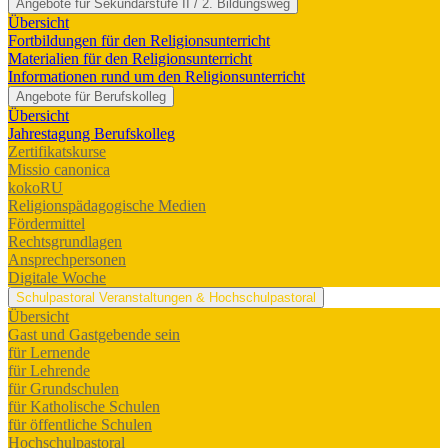
Angebote für Sekundarstufe II / 2. Bildungsweg
Übersicht
Fortbildungen für den Religionsunterricht
Materialien für den Religionsunterricht
Informationen rund um den Religionsunterricht
Angebote für Berufskolleg
Übersicht
Jahrestagung Berufskolleg
Zertifikatskurse
Missio canonica
kokoRU
Religionspädagogische Medien
Fördermittel
Rechtsgrundlagen
Ansprechpersonen
Digitale Woche
Schulpastoral
Veranstaltungen & Hochschulpastoral
Übersicht
Gast und Gastgebende sein
für Lernende
für Lehrende
für Grundschulen
für Katholische Schulen
für öffentliche Schulen
Hochschulpastoral