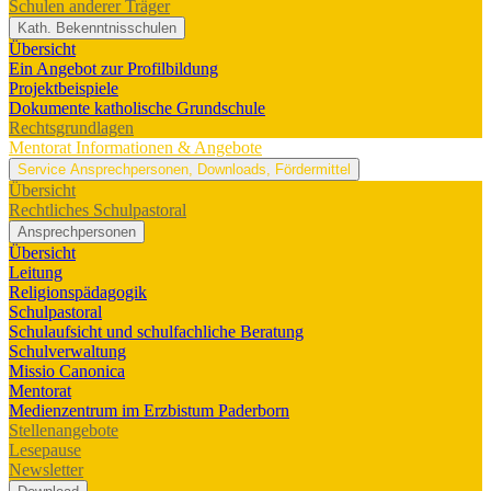
Schulen anderer Träger
Kath. Bekenntnisschulen
Übersicht
Ein Angebot zur Profilbildung
Projektbeispiele
Dokumente katholische Grundschule
Rechtsgrundlagen
Mentorat
Informationen & Angebote
Service
Ansprechpersonen, Downloads, Fördermittel
Übersicht
Rechtliches Schulpastoral
Ansprechpersonen
Übersicht
Leitung
Religionspädagogik
Schulpastoral
Schulaufsicht und schulfachliche Beratung
Schulverwaltung
Missio Canonica
Mentorat
Medienzentrum im Erzbistum Paderborn
Stellenangebote
Lesepause
Newsletter