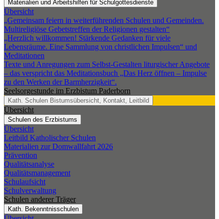
Materialien und Arbeitshilfen für Schulgottesdienste
Übersicht
„Gemeinsam feiern in weiterführenden Schulen und Gemeinden.
Multireligiöse Gebetstreffen der Religionen gestalten“
„Herzlich willkommen! Stärkende Gedanken für viele
Lebensräume. Eine Sammlung von christlichen Impulsen“ und
Meditationen
Texte und Anregungen zum Selbst-Gestalten liturgischer Angebote
– das verspricht das Meditationsbuch „Das Herz öffnen – Impulse
zu den Werken der Barmherzigkeit“.
Seelsorgestunde im Erzbistum Paderborn
Kath. Schulen
Bistumsübersicht, Kontakt, Leitbild
Übersicht
Schulen des Erzbistums
Übersicht
Leitbild Katholischer Schulen
Materialien zur Domwallfahrt 2026
Prävention
Qualitätsanalyse
Qualitätsmanagement
Schulaufsicht
Schulverwaltung
Schulen anderer Träger
Kath. Bekenntnisschulen
Übersicht