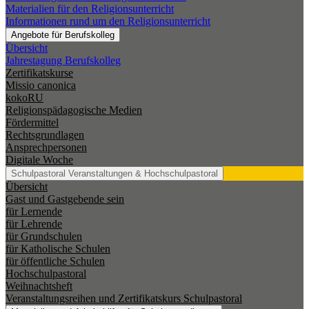
Materialien für den Religionsunterricht
Informationen rund um den Religionsunterricht
Angebote für Berufskolleg
Übersicht
Jahrestagung Berufskolleg
Zertifikatskurse
Missio canonica
kokoRU
Religionspädagogische Medien
Fördermittel
Rechtsgrundlagen
Ansprechpersonen
Digitale Woche
Schulpastoral
Veranstaltungen & Hochschulpastoral
Übersicht
Gast und Gastgebende sein
für Lernende
für Lehrende
für Grundschulen
für Katholische Schulen
für öffentliche Schulen
Hochschulpastoral
Weihnachtsheft
Veranstaltungsreihen und Zertifikatskurs Schulpastoral