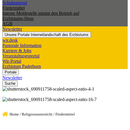
Schulpastoral
Fördermittel
Interne Meldestelle nimmt den Betrieb auf
Erzbistums-Shop
AGB
Newsletter
Unsere Portale
Internetlandschaft des Erzbistums
wir.desk
Pastorale Information
Karriere & Jobs
Veranstaltungsportal
Wir-Portal
Erzbistum Paderborn
Portale
Newsletter
Suche
© TierneyMJ /
Shutterstock.com
© TierneyMJ /
Shutterstock.com
Home
/
Religionsunterricht
/
Fördermittel