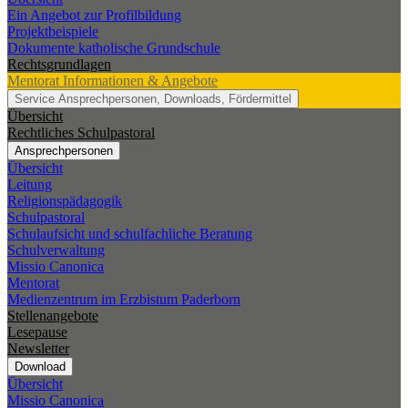
Ein Angebot zur Profilbildung
Projektbeispiele
Dokumente katholische Grundschule
Rechtsgrundlagen
Mentorat
Informationen & Angebote
Service
Ansprechpersonen, Downloads, Fördermittel
Übersicht
Rechtliches Schulpastoral
Ansprechpersonen
Übersicht
Leitung
Religionspädagogik
Schulpastoral
Schulaufsicht und schulfachliche Beratung
Schulverwaltung
Missio Canonica
Mentorat
Medienzentrum im Erzbistum Paderborn
Stellenangebote
Lesepause
Newsletter
Download
Übersicht
Missio Canonica