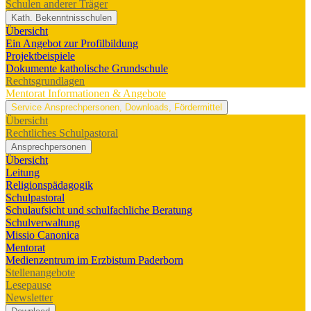
Schulen anderer Träger
Kath. Bekenntnisschulen
Übersicht
Ein Angebot zur Profilbildung
Projektbeispiele
Dokumente katholische Grundschule
Rechtsgrundlagen
Mentorat
Informationen & Angebote
Service
Ansprechpersonen, Downloads, Fördermittel
Übersicht
Rechtliches Schulpastoral
Ansprechpersonen
Übersicht
Leitung
Religionspädagogik
Schulpastoral
Schulaufsicht und schulfachliche Beratung
Schulverwaltung
Missio Canonica
Mentorat
Medienzentrum im Erzbistum Paderborn
Stellenangebote
Lesepause
Newsletter