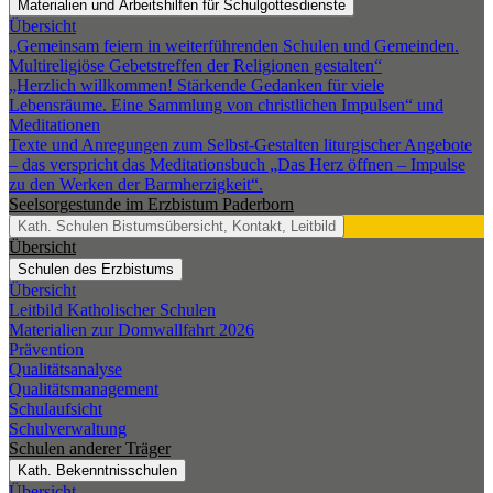
Materialien und Arbeitshilfen für Schulgottesdienste
Übersicht
„Gemeinsam feiern in weiterführenden Schulen und Gemeinden.
Multireligiöse Gebetstreffen der Religionen gestalten“
„Herzlich willkommen! Stärkende Gedanken für viele
Lebensräume. Eine Sammlung von christlichen Impulsen“ und
Meditationen
Texte und Anregungen zum Selbst-Gestalten liturgischer Angebote
– das verspricht das Meditationsbuch „Das Herz öffnen – Impulse
zu den Werken der Barmherzigkeit“.
Seelsorgestunde im Erzbistum Paderborn
Kath. Schulen
Bistumsübersicht, Kontakt, Leitbild
Übersicht
Schulen des Erzbistums
Übersicht
Leitbild Katholischer Schulen
Materialien zur Domwallfahrt 2026
Prävention
Qualitätsanalyse
Qualitätsmanagement
Schulaufsicht
Schulverwaltung
Schulen anderer Träger
Kath. Bekenntnisschulen
Übersicht