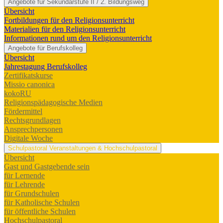
Angebote für Sekundarstufe II / 2. Bildungsweg
Übersicht
Fortbildungen für den Religionsunterricht
Materialien für den Religionsunterricht
Informationen rund um den Religionsunterricht
Angebote für Berufskolleg
Übersicht
Jahrestagung Berufskolleg
Zertifikatskurse
Missio canonica
kokoRU
Religionspädagogische Medien
Fördermittel
Rechtsgrundlagen
Ansprechpersonen
Digitale Woche
Schulpastoral
Veranstaltungen & Hochschulpastoral
Übersicht
Gast und Gastgebende sein
für Lernende
für Lehrende
für Grundschulen
für Katholische Schulen
für öffentliche Schulen
Hochschulpastoral