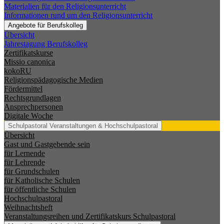
Materialien für den Religionsunterricht
Informationen rund um den Religionsunterricht
Angebote für Berufskolleg
Übersicht
Jahrestagung Berufskolleg
Zertifikatskurse
Missio canonica
kokoRU
Religionspädagogische Medien
Fördermittel
Rechtsgrundlagen
Ansprechpersonen
Digitale Woche
Schulpastoral
Veranstaltungen & Hochschulpastoral
Übersicht
Gast und Gastgebende sein
für Lernende
für Lehrende
für Grundschulen
für Katholische Schulen
für öffentliche Schulen
Hochschulpastoral
Weihnachtsheft
Veranstaltungsreihen und Zertifikatskurs Schulpastoral