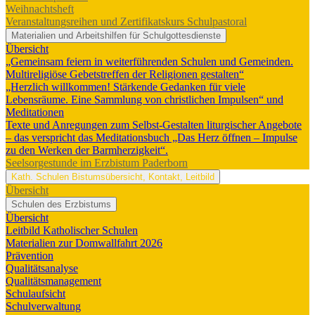
Weihnachtsheft
Veranstaltungsreihen und Zertifikatskurs Schulpastoral
Materialien und Arbeitshilfen für Schulgottesdienste
Übersicht
„Gemeinsam feiern in weiterführenden Schulen und Gemeinden.
Multireligiöse Gebetstreffen der Religionen gestalten“
„Herzlich willkommen! Stärkende Gedanken für viele
Lebensräume. Eine Sammlung von christlichen Impulsen“ und
Meditationen
Texte und Anregungen zum Selbst-Gestalten liturgischer Angebote
– das verspricht das Meditationsbuch „Das Herz öffnen – Impulse
zu den Werken der Barmherzigkeit“.
Seelsorgestunde im Erzbistum Paderborn
Kath. Schulen
Bistumsübersicht, Kontakt, Leitbild
Übersicht
Schulen des Erzbistums
Übersicht
Leitbild Katholischer Schulen
Materialien zur Domwallfahrt 2026
Prävention
Qualitätsanalyse
Qualitätsmanagement
Schulaufsicht
Schulverwaltung