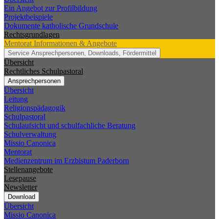
Ein Angebot zur Profilbildung
Projektbeispiele
Dokumente katholische Grundschule
Rechtsgrundlagen
Mentorat
Informationen & Angebote
Service
Ansprechpersonen, Downloads, Fördermittel
Übersicht
Rechtliches Schulpastoral
Ansprechpersonen
Übersicht
Leitung
Religionspädagogik
Schulpastoral
Schulaufsicht und schulfachliche Beratung
Schulverwaltung
Missio Canonica
Mentorat
Medienzentrum im Erzbistum Paderborn
Stellenangebote
Lesepause
Newsletter
Download
Übersicht
Missio Canonica