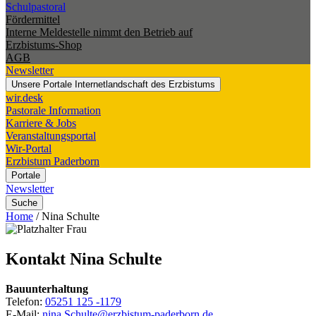
Schulpastoral
Fördermittel
Interne Meldestelle nimmt den Betrieb auf
Erzbistums-Shop
AGB
Newsletter
Unsere Portale
Internetlandschaft des Erzbistums
wir.desk
Pastorale Information
Karriere & Jobs
Veranstaltungsportal
Wir-Portal
Erzbistum Paderborn
Portale
Newsletter
Suche
Home
/
Nina Schulte
Kontakt
Nina
Schulte
Bauunterhaltung
Telefon:
05251 125 -1179
E-Mail:
nina.Schulte@erzbistum-paderborn.de