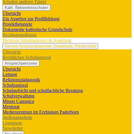
Schulen anderer Träger
Kath. Bekenntnisschulen
Übersicht
Ein Angebot zur Profilbildung
Projektbeispiele
Dokumente katholische Grundschule
Rechtsgrundlagen
Mentorat
Informationen & Angebote
Service
Ansprechpersonen, Downloads, Fördermittel
Übersicht
Rechtliches Schulpastoral
Ansprechpersonen
Übersicht
Leitung
Religionspädagogik
Schulpastoral
Schulaufsicht und schulfachliche Beratung
Schulverwaltung
Missio Canonica
Mentorat
Medienzentrum im Erzbistum Paderborn
Stellenangebote
Lesepause
Newsletter