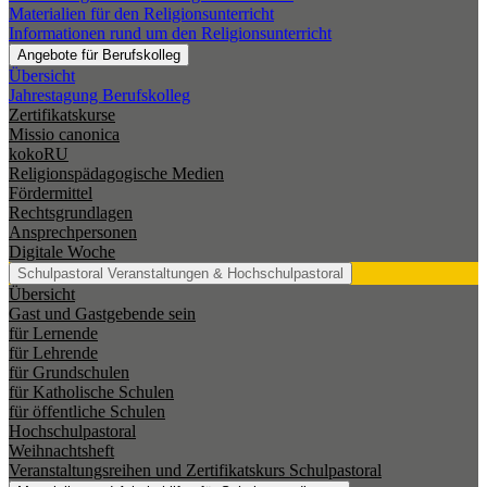
Materialien für den Religionsunterricht
Informationen rund um den Religionsunterricht
Angebote für Berufskolleg
Übersicht
Jahrestagung Berufskolleg
Zertifikatskurse
Missio canonica
kokoRU
Religionspädagogische Medien
Fördermittel
Rechtsgrundlagen
Ansprechpersonen
Digitale Woche
Schulpastoral
Veranstaltungen & Hochschulpastoral
Übersicht
Gast und Gastgebende sein
für Lernende
für Lehrende
für Grundschulen
für Katholische Schulen
für öffentliche Schulen
Hochschulpastoral
Weihnachtsheft
Veranstaltungsreihen und Zertifikatskurs Schulpastoral