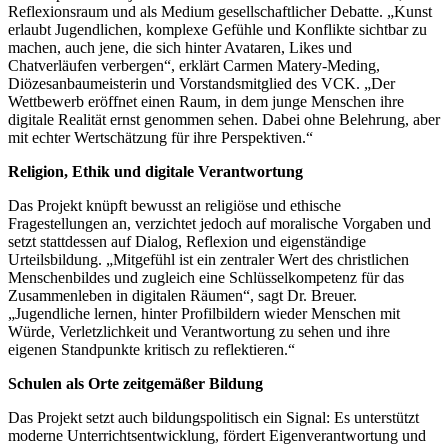
Reflexionsraum und als Medium gesellschaftlicher Debatte. „Kunst
erlaubt Jugendlichen, komplexe Gefühle und Konflikte sichtbar zu
machen, auch jene, die sich hinter Avataren, Likes und
Chatverläufen verbergen“, erklärt Carmen Matery-Meding,
Diözesanbaumeisterin und Vorstandsmitglied des VCK. „Der
Wettbewerb eröffnet einen Raum, in dem junge Menschen ihre
digitale Realität ernst genommen sehen. Dabei ohne Belehrung, aber
mit echter Wertschätzung für ihre Perspektiven.“
Religion, Ethik und digitale Verantwortung
Das Projekt knüpft bewusst an religiöse und ethische
Fragestellungen an, verzichtet jedoch auf moralische Vorgaben und
setzt stattdessen auf Dialog, Reflexion und eigenständige
Urteilsbildung. „Mitgefühl ist ein zentraler Wert des christlichen
Menschenbildes und zugleich eine Schlüsselkompetenz für das
Zusammenleben in digitalen Räumen“, sagt Dr. Breuer.
„Jugendliche lernen, hinter Profilbildern wieder Menschen mit
Würde, Verletzlichkeit und Verantwortung zu sehen und ihre
eigenen Standpunkte kritisch zu reflektieren.“
Schulen als Orte zeitgemäßer Bildung
Das Projekt setzt auch bildungspolitisch ein Signal: Es unterstützt
moderne Unterrichtsentwicklung, fördert Eigenverantwortung und