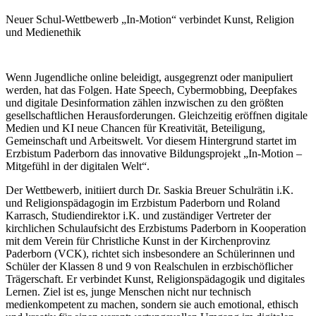
Neuer Schul-Wettbewerb „In-Motion“ verbindet Kunst, Religion
und Medienethik
Wenn Jugendliche online beleidigt, ausgegrenzt oder manipuliert
werden, hat das Folgen. Hate Speech, Cybermobbing, Deepfakes
und digitale Desinformation zählen inzwischen zu den größten
gesellschaftlichen Herausforderungen. Gleichzeitig eröffnen digitale
Medien und KI neue Chancen für Kreativität, Beteiligung,
Gemeinschaft und Arbeitswelt. Vor diesem Hintergrund startet im
Erzbistum Paderborn das innovative Bildungsprojekt „In-Motion –
Mitgefühl in der digitalen Welt“.
Der Wettbewerb, initiiert durch Dr. Saskia Breuer Schulrätin i.K.
und Religionspädagogin im Erzbistum Paderborn und Roland
Karrasch, Studiendirektor i.K. und zuständiger Vertreter der
kirchlichen Schulaufsicht des Erzbistums Paderborn in Kooperation
mit dem Verein für Christliche Kunst in der Kirchenprovinz
Paderborn (VCK), richtet sich insbesondere an Schülerinnen und
Schüler der Klassen 8 und 9 von Realschulen in erzbischöflicher
Trägerschaft. Er verbindet Kunst, Religionspädagogik und digitales
Lernen. Ziel ist es, junge Menschen nicht nur technisch
medienkompetent zu machen, sondern sie auch emotional, ethisch