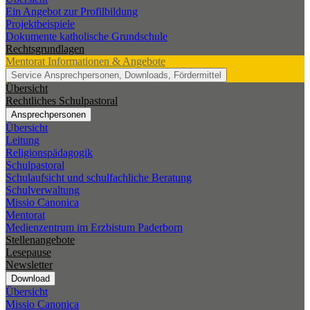
Ein Angebot zur Profilbildung
Projektbeispiele
Dokumente katholische Grundschule
Rechtsgrundlagen
Mentorat
Informationen & Angebote
Service
Ansprechpersonen, Downloads, Fördermittel
Übersicht
Rechtliches Schulpastoral
Ansprechpersonen
Übersicht
Leitung
Religionspädagogik
Schulpastoral
Schulaufsicht und schulfachliche Beratung
Schulverwaltung
Missio Canonica
Mentorat
Medienzentrum im Erzbistum Paderborn
Stellenangebote
Lesepause
Newsletter
Download
Übersicht
Missio Canonica