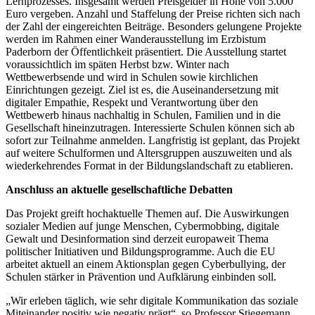
Lernprozesses. Insgesamt werden Preisgelder in Höhe von 5.000
Euro vergeben. Anzahl und Staffelung der Preise richten sich nach
der Zahl der eingereichten Beiträge. Besonders gelungene Projekte
werden im Rahmen einer Wanderausstellung im Erzbistum
Paderborn der Öffentlichkeit präsentiert. Die Ausstellung startet
voraussichtlich im späten Herbst bzw. Winter nach
Wettbewerbsende und wird in Schulen sowie kirchlichen
Einrichtungen gezeigt. Ziel ist es, die Auseinandersetzung mit
digitaler Empathie, Respekt und Verantwortung über den
Wettbewerb hinaus nachhaltig in Schulen, Familien und in die
Gesellschaft hineinzutragen. Interessierte Schulen können sich ab
sofort zur Teilnahme anmelden. Langfristig ist geplant, das Projekt
auf weitere Schulformen und Altersgruppen auszuweiten und als
wiederkehrendes Format in der Bildungslandschaft zu etablieren.
Anschluss an aktuelle gesellschaftliche Debatten
Das Projekt greift hochaktuelle Themen auf. Die Auswirkungen
sozialer Medien auf junge Menschen, Cybermobbing, digitale
Gewalt und Desinformation sind derzeit europaweit Thema
politischer Initiativen und Bildungsprogramme. Auch die EU
arbeitet aktuell an einem Aktionsplan gegen Cyberbullying, der
Schulen stärker in Prävention und Aufklärung einbinden soll.
„Wir erleben täglich, wie sehr digitale Kommunikation das soziale
Miteinander positiv wie negativ prägt“, so Professor Stiegemann.