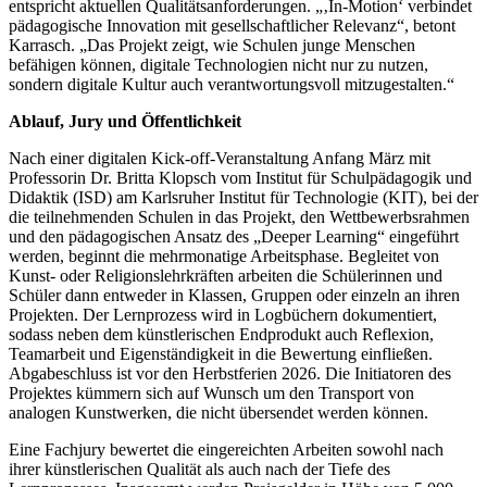
entspricht aktuellen Qualitätsanforderungen. „‚In-Motion‘ verbindet
pädagogische Innovation mit gesellschaftlicher Relevanz“, betont
Karrasch. „Das Projekt zeigt, wie Schulen junge Menschen
befähigen können, digitale Technologien nicht nur zu nutzen,
sondern digitale Kultur auch verantwortungsvoll mitzugestalten.“
Ablauf, Jury und Öffentlichkeit
Nach einer digitalen Kick-off-Veranstaltung Anfang März mit
Professorin Dr. Britta Klopsch vom Institut für Schulpädagogik und
Didaktik (ISD) am Karlsruher Institut für Technologie (KIT), bei der
die teilnehmenden Schulen in das Projekt, den Wettbewerbsrahmen
und den pädagogischen Ansatz des „Deeper Learning“ eingeführt
werden, beginnt die mehrmonatige Arbeitsphase. Begleitet von
Kunst- oder Religionslehrkräften arbeiten die Schülerinnen und
Schüler dann entweder in Klassen, Gruppen oder einzeln an ihren
Projekten. Der Lernprozess wird in Logbüchern dokumentiert,
sodass neben dem künstlerischen Endprodukt auch Reflexion,
Teamarbeit und Eigenständigkeit in die Bewertung einfließen.
Abgabeschluss ist vor den Herbstferien 2026. Die Initiatoren des
Projektes kümmern sich auf Wunsch um den Transport von
analogen Kunstwerken, die nicht übersendet werden können.
Eine Fachjury bewertet die eingereichten Arbeiten sowohl nach
ihrer künstlerischen Qualität als auch nach der Tiefe des