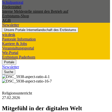
Schulpastoral
Fördermittel
Interne Meldestelle nimmt den Betrieb auf
Erzbistums-Shop
AGB
Newsletter
Unsere Portale
Internetlandschaft des Erzbistums
wir.desk
Pastorale Information
Karriere & Jobs
Veranstaltungsportal
Wir-Portal
Erzbistum Paderborn
Portale
Newsletter
Suche
© Erzbistum Paderborn
© Erzbistum Paderborn
Religionsunterricht
27.02.2026
Mitgefühl
in
der
digitalen
Welt