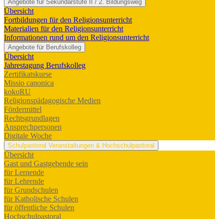
Angebote für Sekundarstufe II / 2. Bildungsweg
Übersicht
Fortbildungen für den Religionsunterricht
Materialien für den Religionsunterricht
Informationen rund um den Religionsunterricht
Angebote für Berufskolleg
Übersicht
Jahrestagung Berufskolleg
Zertifikatskurse
Missio canonica
kokoRU
Religionspädagogische Medien
Fördermittel
Rechtsgrundlagen
Ansprechpersonen
Digitale Woche
Schulpastoral
Veranstaltungen & Hochschulpastoral
Übersicht
Gast und Gastgebende sein
für Lernende
für Lehrende
für Grundschulen
für Katholische Schulen
für öffentliche Schulen
Hochschulpastoral