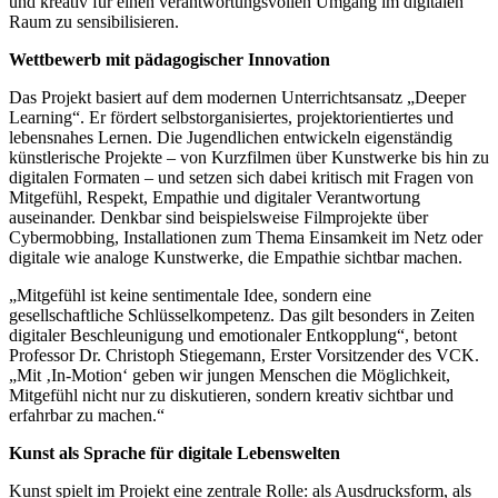
und kreativ für einen verantwortungsvollen Umgang im digitalen
Raum zu sensibilisieren.
Wettbewerb mit pädagogischer Innovation
Das Projekt basiert auf dem modernen Unterrichtsansatz „Deeper
Learning“. Er fördert selbstorganisiertes, projektorientiertes und
lebensnahes Lernen. Die Jugendlichen entwickeln eigenständig
künstlerische Projekte – von Kurzfilmen über Kunstwerke bis hin zu
digitalen Formaten – und setzen sich dabei kritisch mit Fragen von
Mitgefühl, Respekt, Empathie und digitaler Verantwortung
auseinander. Denkbar sind beispielsweise Filmprojekte über
Cybermobbing, Installationen zum Thema Einsamkeit im Netz oder
digitale wie analoge Kunstwerke, die Empathie sichtbar machen.
„Mitgefühl ist keine sentimentale Idee, sondern eine
gesellschaftliche Schlüsselkompetenz. Das gilt besonders in Zeiten
digitaler Beschleunigung und emotionaler Entkopplung“, betont
Professor Dr. Christoph Stiegemann, Erster Vorsitzender des VCK.
„Mit ‚In-Motion‘ geben wir jungen Menschen die Möglichkeit,
Mitgefühl nicht nur zu diskutieren, sondern kreativ sichtbar und
erfahrbar zu machen.“
Kunst als Sprache für digitale Lebenswelten
Kunst spielt im Projekt eine zentrale Rolle: als Ausdrucksform, als