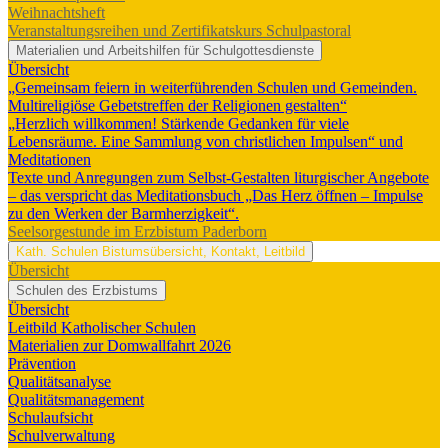
Weihnachtsheft
Veranstaltungsreihen und Zertifikatskurs Schulpastoral
Materialien und Arbeitshilfen für Schulgottesdienste
Übersicht
„Gemeinsam feiern in weiterführenden Schulen und Gemeinden.
Multireligiöse Gebetstreffen der Religionen gestalten“
„Herzlich willkommen! Stärkende Gedanken für viele
Lebensräume. Eine Sammlung von christlichen Impulsen“ und
Meditationen
Texte und Anregungen zum Selbst-Gestalten liturgischer Angebote
– das verspricht das Meditationsbuch „Das Herz öffnen – Impulse
zu den Werken der Barmherzigkeit“.
Seelsorgestunde im Erzbistum Paderborn
Kath. Schulen
Bistumsübersicht, Kontakt, Leitbild
Übersicht
Schulen des Erzbistums
Übersicht
Leitbild Katholischer Schulen
Materialien zur Domwallfahrt 2026
Prävention
Qualitätsanalyse
Qualitätsmanagement
Schulaufsicht
Schulverwaltung