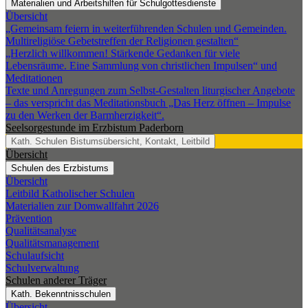
Materialien und Arbeitshilfen für Schulgottesdienste
Übersicht
„Gemeinsam feiern in weiterführenden Schulen und Gemeinden.
Multireligiöse Gebetstreffen der Religionen gestalten“
„Herzlich willkommen! Stärkende Gedanken für viele
Lebensräume. Eine Sammlung von christlichen Impulsen“ und
Meditationen
Texte und Anregungen zum Selbst-Gestalten liturgischer Angebote
– das verspricht das Meditationsbuch „Das Herz öffnen – Impulse
zu den Werken der Barmherzigkeit“.
Seelsorgestunde im Erzbistum Paderborn
Kath. Schulen
Bistumsübersicht, Kontakt, Leitbild
Übersicht
Schulen des Erzbistums
Übersicht
Leitbild Katholischer Schulen
Materialien zur Domwallfahrt 2026
Prävention
Qualitätsanalyse
Qualitätsmanagement
Schulaufsicht
Schulverwaltung
Schulen anderer Träger
Kath. Bekenntnisschulen
Übersicht