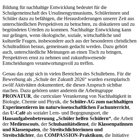
Bildung für nachhaltige Entwicklung bedeutet für die
Schulgemeinschaft des Ursulinengymnasiums, Schülerinnen und
Schüler dazu zu befähigen, die Herausforderungen unserer Zeit aus
unterschiedlichen Perspektiven zu betrachten, zu diskutieren und zu
begründeten Urteilen zu kommen. Nachhaltige Entwicklung kann
nur gelingen, wenn ökologische, soziale, wirtschaftliche und
kulturelle Fragen, insbesondere auch aus der besonderen christlichen
Schultradition heraus, gemeinsam gedacht werden. Dazu gehört
auch, unterschiedliche Meinungen an einen Tisch zu bringen,
Perspektiven ernst zu nehmen und zukunftsweisende
Entscheidungen verantwortungsvoll zu treffen.
Genau das zeigt sich in vielen Bereichen des Schullebens. Für die
Bewerbung als „Schule der Zukunft 2026“ wurden exemplarisch
zwölf Aktivitäten dokumentiert, die diesen Anspruch sichtbar
machen. Dazu gehören unter anderem die Arbeitsgruppe
PRONATUR
, die curriculare Verankerung von Nachhaltigkeit in
Biologie, Chemie und Physik, die
Schüler-AG zum nachhaltigen
Experimentieren im naturwissenschaftlichen Fachunterricht
,
das
U-Café
als sozialer Lern- und Begegnungsort, die
Hausaufgabenbetreuung „Schüler helfen Schülern“
, die Arbeit
der
Medienscouts
, der
Schulsanitätsdienst
, die
Klassenpatinnen
und Klassenpaten
, die
Streitschlichterinnen und
Streitschlichter
, das
COMPASSION-Praktikum
, die Initiative