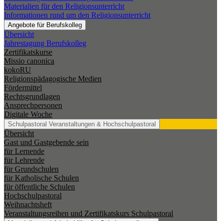
Materialien für den Religionsunterricht
Informationen rund um den Religionsunterricht
Angebote für Berufskolleg
Übersicht
Jahrestagung Berufskolleg
Zertifikatskurse
Missio canonica
kokoRU
Religionspädagogische Medien
Fördermittel
Rechtsgrundlagen
Ansprechpersonen
Digitale Woche
Schulpastoral
Veranstaltungen & Hochschulpastoral
Übersicht
Gast und Gastgebende sein
für Lernende
für Lehrende
für Grundschulen
für Katholische Schulen
für öffentliche Schulen
Hochschulpastoral
Weihnachtsheft
Veranstaltungsreihen und Zertifikatskurs Schulpastoral