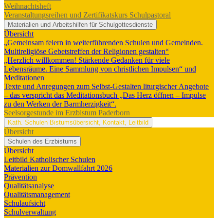
Weihnachtsheft
Veranstaltungsreihen und Zertifikatskurs Schulpastoral
Materialien und Arbeitshilfen für Schulgottesdienste
Übersicht
„Gemeinsam feiern in weiterführenden Schulen und Gemeinden.
Multireligiöse Gebetstreffen der Religionen gestalten“
„Herzlich willkommen! Stärkende Gedanken für viele
Lebensräume. Eine Sammlung von christlichen Impulsen“ und
Meditationen
Texte und Anregungen zum Selbst-Gestalten liturgischer Angebote
– das verspricht das Meditationsbuch „Das Herz öffnen – Impulse
zu den Werken der Barmherzigkeit“.
Seelsorgestunde im Erzbistum Paderborn
Kath. Schulen
Bistumsübersicht, Kontakt, Leitbild
Übersicht
Schulen des Erzbistums
Übersicht
Leitbild Katholischer Schulen
Materialien zur Domwallfahrt 2026
Prävention
Qualitätsanalyse
Qualitätsmanagement
Schulaufsicht
Schulverwaltung