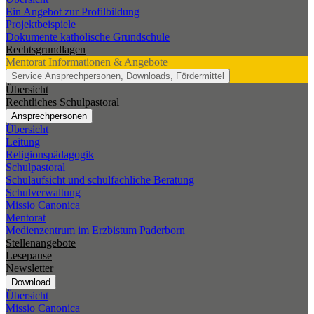
Ein Angebot zur Profilbildung
Projektbeispiele
Dokumente katholische Grundschule
Rechtsgrundlagen
Mentorat
Informationen & Angebote
Service
Ansprechpersonen, Downloads, Fördermittel
Übersicht
Rechtliches Schulpastoral
Ansprechpersonen
Übersicht
Leitung
Religionspädagogik
Schulpastoral
Schulaufsicht und schulfachliche Beratung
Schulverwaltung
Missio Canonica
Mentorat
Medienzentrum im Erzbistum Paderborn
Stellenangebote
Lesepause
Newsletter
Download
Übersicht
Missio Canonica