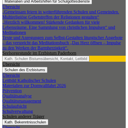
Materialien und Arbeitshilfen für Schulgottesdienste
Übersicht
„Gemeinsam feiern in weiterführenden Schulen und Gemeinden.
Multireligiöse Gebetstreffen der Religionen gestalten“
„Herzlich willkommen! Stärkende Gedanken für viele
Lebensräume. Eine Sammlung von christlichen Impulsen“ und
Meditationen
Texte und Anregungen zum Selbst-Gestalten liturgischer Angebote
– das verspricht das Meditationsbuch „Das Herz öffnen – Impulse
zu den Werken der Barmherzigkeit“.
Seelsorgestunde im Erzbistum Paderborn
Kath. Schulen
Bistumsübersicht, Kontakt, Leitbild
Übersicht
Schulen des Erzbistums
Übersicht
Leitbild Katholischer Schulen
Materialien zur Domwallfahrt 2026
Prävention
Qualitätsanalyse
Qualitätsmanagement
Schulaufsicht
Schulverwaltung
Schulen anderer Träger
Kath. Bekenntnisschulen
Übersicht