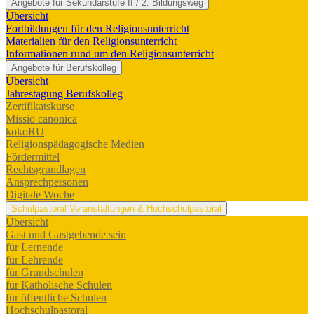
Angebote für Sekundarstufe II / 2. Bildungsweg
Übersicht
Fortbildungen für den Religionsunterricht
Materialien für den Religionsunterricht
Informationen rund um den Religionsunterricht
Angebote für Berufskolleg
Übersicht
Jahrestagung Berufskolleg
Zertifikatskurse
Missio canonica
kokoRU
Religionspädagogische Medien
Fördermittel
Rechtsgrundlagen
Ansprechpersonen
Digitale Woche
Schulpastoral
Veranstaltungen & Hochschulpastoral
Übersicht
Gast und Gastgebende sein
für Lernende
für Lehrende
für Grundschulen
für Katholische Schulen
für öffentliche Schulen
Hochschulpastoral