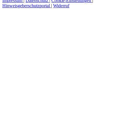
Impressum
|
Datenschutz
|
Cookie-Einstellungen
|
Hinweisgeberschutzportal
|
Widerruf