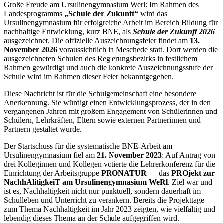
Große Freude am Ursulinengymnasium Werl: Im Rahmen des
Landesprogramms
„Schule der Zukunft“
wird das
Ursulinengymnasium für erfolgreiche Arbeit im Bereich Bildung für
nachhaltige Entwicklung, kurz BNE, als
Schule der Zukunft 2026
ausgezeichnet. Die offizielle Auszeichnungsfeier findet am
13.
November 2026
voraussichtlich in Meschede statt. Dort werden die
ausgezeichneten Schulen des Regierungsbezirks in festlichem
Rahmen gewürdigt und auch die konkrete Auszeichnungsstufe der
Schule wird im Rahmen dieser Feier bekanntgegeben.
Diese Nachricht ist für die Schulgemeinschaft eine besondere
Anerkennung. Sie würdigt einen Entwicklungsprozess, der in den
vergangenen Jahren mit großem Engagement von Schülerinnen und
Schülern, Lehrkräften, Eltern sowie externen Partnerinnen und
Partnern gestaltet wurde.
Der Startschuss für die systematische BNE-Arbeit am
Ursulinengymnasium fiel am
21. November 2023
: Auf Antrag von
drei Kolleginnen und Kollegen votierte die Lehrerkonferenz für die
Einrichtung der Arbeitsgruppe
PRONATUR
— das
PROjekt zur
NachhAlitigkeiT am Ursulinengymnasium WeRl
. Ziel war und
ist es, Nachhaltigkeit nicht nur punktuell, sondern dauerhaft im
Schulleben und Unterricht zu verankern. Bereits die Projekttage
zum Thema Nachhaltigkeit im Jahr 2023 zeigten, wie vielfältig und
lebendig dieses Thema an der Schule aufgegriffen wird.