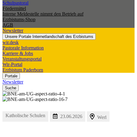
Schulpastoral
Fördermittel
Interne Meldestelle nimmt den Betrieb auf
Erzbistums-Shop
AGB
Newsletter
Unsere Portale
Internetlandschaft des Erzbistums
wir.desk
Pastorale Information
Karriere & Jobs
Veranstaltungsportal
Wir-Portal
Erzbistum Paderborn
Portale
Newsletter
Suche
Katholische Schulen
23.06.2026
Werl