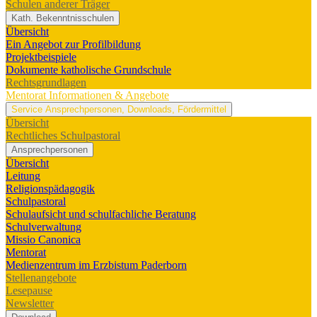
Schulen anderer Träger
Kath. Bekenntnisschulen
Übersicht
Ein Angebot zur Profilbildung
Projektbeispiele
Dokumente katholische Grundschule
Rechtsgrundlagen
Mentorat
Informationen & Angebote
Service
Ansprechpersonen, Downloads, Fördermittel
Übersicht
Rechtliches Schulpastoral
Ansprechpersonen
Übersicht
Leitung
Religionspädagogik
Schulpastoral
Schulaufsicht und schulfachliche Beratung
Schulverwaltung
Missio Canonica
Mentorat
Medienzentrum im Erzbistum Paderborn
Stellenangebote
Lesepause
Newsletter