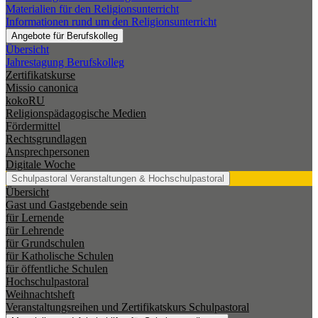
Materialien für den Religionsunterricht
Informationen rund um den Religionsunterricht
Angebote für Berufskolleg
Übersicht
Jahrestagung Berufskolleg
Zertifikatskurse
Missio canonica
kokoRU
Religionspädagogische Medien
Fördermittel
Rechtsgrundlagen
Ansprechpersonen
Digitale Woche
Schulpastoral
Veranstaltungen & Hochschulpastoral
Übersicht
Gast und Gastgebende sein
für Lernende
für Lehrende
für Grundschulen
für Katholische Schulen
für öffentliche Schulen
Hochschulpastoral
Weihnachtsheft
Veranstaltungsreihen und Zertifikatskurs Schulpastoral