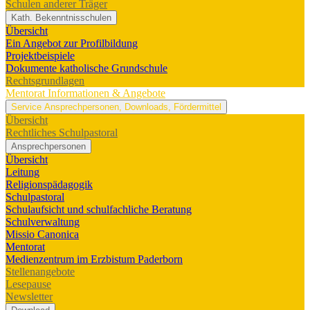
Schulen anderer Träger
Kath. Bekenntnisschulen
Übersicht
Ein Angebot zur Profilbildung
Projektbeispiele
Dokumente katholische Grundschule
Rechtsgrundlagen
Mentorat
Informationen & Angebote
Service
Ansprechpersonen, Downloads, Fördermittel
Übersicht
Rechtliches Schulpastoral
Ansprechpersonen
Übersicht
Leitung
Religionspädagogik
Schulpastoral
Schulaufsicht und schulfachliche Beratung
Schulverwaltung
Missio Canonica
Mentorat
Medienzentrum im Erzbistum Paderborn
Stellenangebote
Lesepause
Newsletter