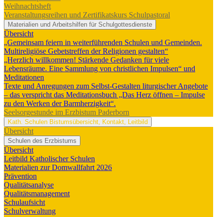
Weihnachtsheft
Veranstaltungsreihen und Zertifikatskurs Schulpastoral
Materialien und Arbeitshilfen für Schulgottesdienste
Übersicht
„Gemeinsam feiern in weiterführenden Schulen und Gemeinden.
Multireligiöse Gebetstreffen der Religionen gestalten“
„Herzlich willkommen! Stärkende Gedanken für viele
Lebensräume. Eine Sammlung von christlichen Impulsen“ und
Meditationen
Texte und Anregungen zum Selbst-Gestalten liturgischer Angebote
– das verspricht das Meditationsbuch „Das Herz öffnen – Impulse
zu den Werken der Barmherzigkeit“.
Seelsorgestunde im Erzbistum Paderborn
Kath. Schulen
Bistumsübersicht, Kontakt, Leitbild
Übersicht
Schulen des Erzbistums
Übersicht
Leitbild Katholischer Schulen
Materialien zur Domwallfahrt 2026
Prävention
Qualitätsanalyse
Qualitätsmanagement
Schulaufsicht
Schulverwaltung