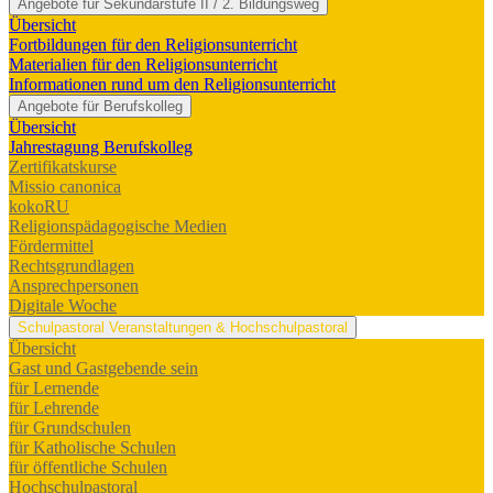
Angebote für Sekundarstufe II / 2. Bildungsweg
Übersicht
Fortbildungen für den Religionsunterricht
Materialien für den Religionsunterricht
Informationen rund um den Religionsunterricht
Angebote für Berufskolleg
Übersicht
Jahrestagung Berufskolleg
Zertifikatskurse
Missio canonica
kokoRU
Religionspädagogische Medien
Fördermittel
Rechtsgrundlagen
Ansprechpersonen
Digitale Woche
Schulpastoral
Veranstaltungen & Hochschulpastoral
Übersicht
Gast und Gastgebende sein
für Lernende
für Lehrende
für Grundschulen
für Katholische Schulen
für öffentliche Schulen
Hochschulpastoral