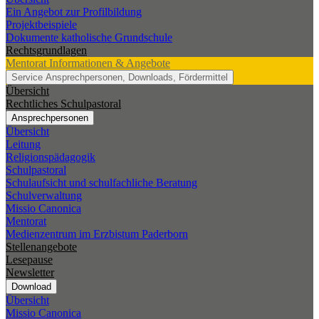
Ein Angebot zur Profilbildung
Projektbeispiele
Dokumente katholische Grundschule
Rechtsgrundlagen
Mentorat
Informationen & Angebote
Service
Ansprechpersonen, Downloads, Fördermittel
Übersicht
Rechtliches Schulpastoral
Ansprechpersonen
Übersicht
Leitung
Religionspädagogik
Schulpastoral
Schulaufsicht und schulfachliche Beratung
Schulverwaltung
Missio Canonica
Mentorat
Medienzentrum im Erzbistum Paderborn
Stellenangebote
Lesepause
Newsletter
Download
Übersicht
Missio Canonica