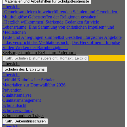
Materialien und Arbeitshilfen für Schulgottesdienste
Übersicht
„Gemeinsam feiern in weiterführenden Schulen und Gemeinden.
Multireligiöse Gebetstreffen der Religionen gestalten“
„Herzlich willkommen! Stärkende Gedanken für viele
Lebensräume. Eine Sammlung von christlichen Impulsen“ und
Meditationen
Texte und Anregungen zum Selbst-Gestalten liturgischer Angebote
– das verspricht das Meditationsbuch „Das Herz öffnen – Impulse
zu den Werken der Barmherzigkeit“.
Seelsorgestunde im Erzbistum Paderborn
Kath. Schulen
Bistumsübersicht, Kontakt, Leitbild
Übersicht
Schulen des Erzbistums
Übersicht
Leitbild Katholischer Schulen
Materialien zur Domwallfahrt 2026
Prävention
Qualitätsanalyse
Qualitätsmanagement
Schulaufsicht
Schulverwaltung
Schulen anderer Träger
Kath. Bekenntnisschulen
Übersicht