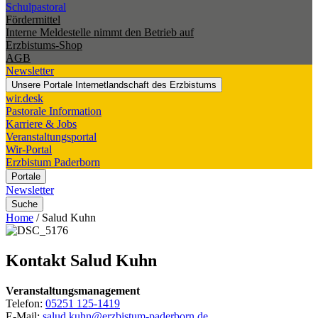
Schulpastoral
Fördermittel
Interne Meldestelle nimmt den Betrieb auf
Erzbistums-Shop
AGB
Newsletter
Unsere Portale
Internetlandschaft des Erzbistums
wir.desk
Pastorale Information
Karriere & Jobs
Veranstaltungsportal
Wir-Portal
Erzbistum Paderborn
Portale
Newsletter
Suche
Home
/
Salud Kuhn
Kontakt
Salud
Kuhn
Veranstaltungsmanagement
Telefon:
05251 125-1419
E-Mail:
salud.kuhn@erzbistum-paderborn.de