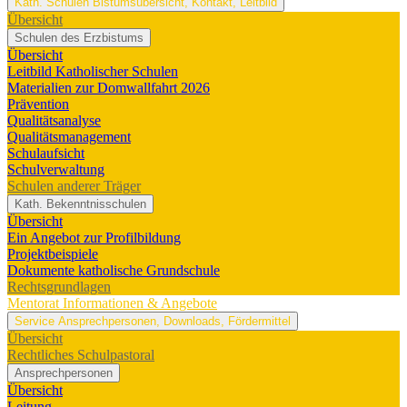
Kath. Schulen
Bistumsübersicht, Kontakt, Leitbild
Übersicht
Schulen des Erzbistums
Übersicht
Leitbild Katholischer Schulen
Materialien zur Domwallfahrt 2026
Prävention
Qualitätsanalyse
Qualitätsmanagement
Schulaufsicht
Schulverwaltung
Schulen anderer Träger
Kath. Bekenntnisschulen
Übersicht
Ein Angebot zur Profilbildung
Projektbeispiele
Dokumente katholische Grundschule
Rechtsgrundlagen
Mentorat
Informationen & Angebote
Service
Ansprechpersonen, Downloads, Fördermittel
Übersicht
Rechtliches Schulpastoral
Ansprechpersonen
Übersicht
Leitung