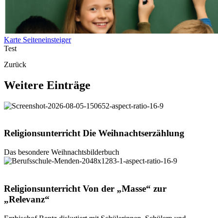
Karte Seiteneinsteiger
Test
Zurück
Weitere
Einträge
© Rainer
Oberthür
Religionsunterricht
Die
Weihnachtserzählung
Das besondere Weihnachtsbilderbuch
©
Theologische Fakultät
Religionsunterricht
Von
der
„Masse“
zur
„Relevanz“