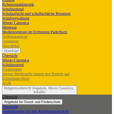
Religionspädagogik
Schulpastoral
Schulaufsicht und schulfachliche Beratung
Schulverwaltung
Missio Canonica
Mentorat
Medienzentrum im Erzbistum Paderborn
Stellenangebote
Lesepause
Newsletter
Download
Übersicht
Missio Canonica
Schulpastoral
Fördermittel
Interne Meldestelle nimmt den Betrieb auf
Erzbistums-Shop
AGB
Religionsunterricht
Angebote, Missio Canonica,
kokoRU
Übersicht
Angebote für Grund- und Förderschule
Übersicht
Fortbildungen für den Religionsunterricht