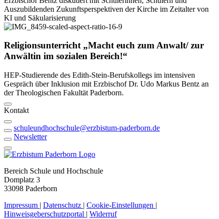
Erzbischof Bentz diskutiert mit Schülerinnen, Schülern und
Auszubildenden Zukunftsperspektiven der Kirche im Zeitalter von
KI und Säkularisierung
© Funk
Religionsunterricht
„Macht
euch
zum
Anwalt/
zur
Anwältin
im
sozialen
Bereich!“
HEP-Studierende des Edith-Stein-Berufskollegs im intensiven
Gespräch über Inklusion mit Erzbischof Dr. Udo Markus Bentz an
der Theologischen Fakultät Paderborn.
Kontakt
schuleundhochschule@erzbistum-paderborn.de
Newsletter
Bereich Schule und Hochschule
Domplatz 3
33098 Paderborn
Impressum
|
Datenschutz
|
Cookie-Einstellungen
|
Hinweisgeberschutzportal
|
Widerruf