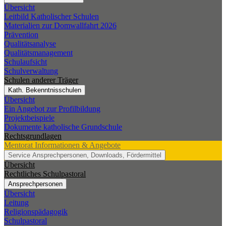
Übersicht
Leitbild Katholischer Schulen
Materialien zur Domwallfahrt 2026
Prävention
Qualitätsanalyse
Qualitätsmanagement
Schulaufsicht
Schulverwaltung
Schulen anderer Träger
Kath. Bekenntnisschulen
Übersicht
Ein Angebot zur Profilbildung
Projektbeispiele
Dokumente katholische Grundschule
Rechtsgrundlagen
Mentorat
Informationen & Angebote
Service
Ansprechpersonen, Downloads, Fördermittel
Übersicht
Rechtliches Schulpastoral
Ansprechpersonen
Übersicht
Leitung
Religionspädagogik
Schulpastoral