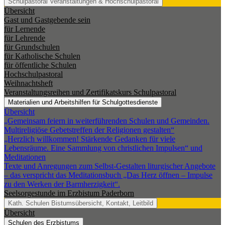
Schulpastoral
Veranstaltungen & Hochschulpastoral
Übersicht
Gast und Gastgebende sein
für Lernende
für Lehrende
für Grundschulen
für Katholische Schulen
für öffentliche Schulen
Hochschulpastoral
Weihnachtsheft
Veranstaltungsreihen und Zertifikatskurs Schulpastoral
Materialien und Arbeitshilfen für Schulgottesdienste
Übersicht
„Gemeinsam feiern in weiterführenden Schulen und Gemeinden.
Multireligiöse Gebetstreffen der Religionen gestalten“
„Herzlich willkommen! Stärkende Gedanken für viele
Lebensräume. Eine Sammlung von christlichen Impulsen“ und
Meditationen
Texte und Anregungen zum Selbst-Gestalten liturgischer Angebote
– das verspricht das Meditationsbuch „Das Herz öffnen – Impulse
zu den Werken der Barmherzigkeit“.
Seelsorgestunde im Erzbistum Paderborn
Kath. Schulen
Bistumsübersicht, Kontakt, Leitbild
Übersicht
Schulen des Erzbistums