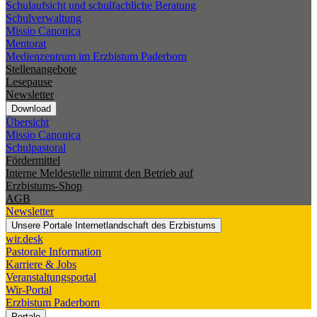
Schulaufsicht und schulfachliche Beratung
Schulverwaltung
Missio Canonica
Mentorat
Medienzentrum im Erzbistum Paderborn
Stellenangebote
Lesepause
Newsletter
Download
Übersicht
Missio Canonica
Schulpastoral
Fördermittel
Interne Meldestelle nimmt den Betrieb auf
Erzbistums-Shop
AGB
Newsletter
Unsere Portale
Internetlandschaft des Erzbistums
wir.desk
Pastorale Information
Karriere & Jobs
Veranstaltungsportal
Wir-Portal
Erzbistum Paderborn
Portale