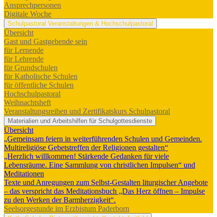
Ansprechpersonen
Digitale Woche
Schulpastoral
Veranstaltungen & Hochschulpastoral
Übersicht
Gast und Gastgebende sein
für Lernende
für Lehrende
für Grundschulen
für Katholische Schulen
für öffentliche Schulen
Hochschulpastoral
Weihnachtsheft
Veranstaltungsreihen und Zertifikatskurs Schulpastoral
Materialien und Arbeitshilfen für Schulgottesdienste
Übersicht
„Gemeinsam feiern in weiterführenden Schulen und Gemeinden.
Multireligiöse Gebetstreffen der Religionen gestalten“
„Herzlich willkommen! Stärkende Gedanken für viele
Lebensräume. Eine Sammlung von christlichen Impulsen“ und
Meditationen
Texte und Anregungen zum Selbst-Gestalten liturgischer Angebote
– das verspricht das Meditationsbuch „Das Herz öffnen – Impulse
zu den Werken der Barmherzigkeit“.
Seelsorgestunde im Erzbistum Paderborn