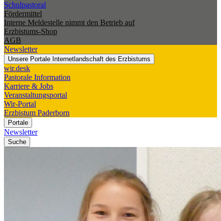
Schulpastoral
Fördermittel
Interne Meldestelle nimmt den Betrieb auf
Erzbistums-Shop
AGB
Newsletter
Unsere Portale
Internetlandschaft des Erzbistums
wir.desk
Pastorale Information
Karriere & Jobs
Veranstaltungsportal
Wir-Portal
Erzbistum Paderborn
Portale
Newsletter
Suche