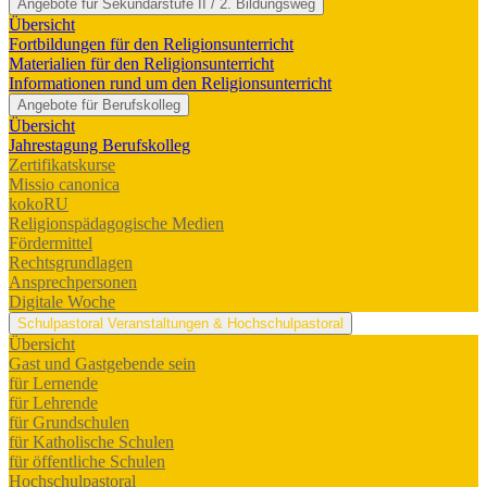
Angebote für Sekundarstufe II / 2. Bildungsweg
Übersicht
Fortbildungen für den Religionsunterricht
Materialien für den Religionsunterricht
Informationen rund um den Religionsunterricht
Angebote für Berufskolleg
Übersicht
Jahrestagung Berufskolleg
Zertifikatskurse
Missio canonica
kokoRU
Religionspädagogische Medien
Fördermittel
Rechtsgrundlagen
Ansprechpersonen
Digitale Woche
Schulpastoral
Veranstaltungen & Hochschulpastoral
Übersicht
Gast und Gastgebende sein
für Lernende
für Lehrende
für Grundschulen
für Katholische Schulen
für öffentliche Schulen
Hochschulpastoral