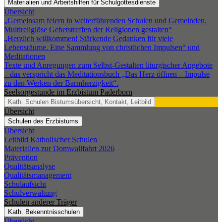
Materialien und Arbeitshilfen für Schulgottesdienste
Übersicht
„Gemeinsam feiern in weiterführenden Schulen und Gemeinden.
Multireligiöse Gebetstreffen der Religionen gestalten“
„Herzlich willkommen! Stärkende Gedanken für viele
Lebensräume. Eine Sammlung von christlichen Impulsen“ und
Meditationen
Texte und Anregungen zum Selbst-Gestalten liturgischer Angebote
– das verspricht das Meditationsbuch „Das Herz öffnen – Impulse
zu den Werken der Barmherzigkeit“.
Seelsorgestunde im Erzbistum Paderborn
Kath. Schulen
Bistumsübersicht, Kontakt, Leitbild
Übersicht
Schulen des Erzbistums
Übersicht
Leitbild Katholischer Schulen
Materialien zur Domwallfahrt 2026
Prävention
Qualitätsanalyse
Qualitätsmanagement
Schulaufsicht
Schulverwaltung
Schulen anderer Träger
Kath. Bekenntnisschulen
Übersicht