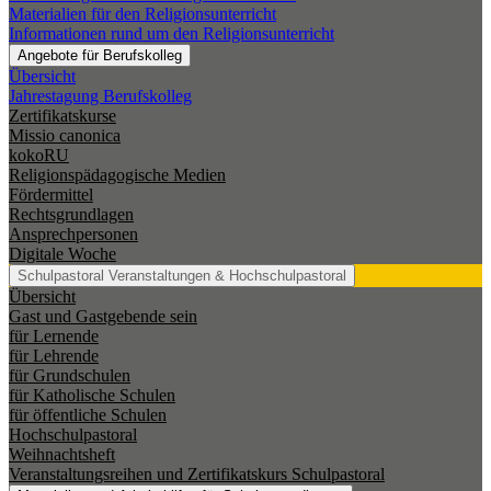
Materialien für den Religionsunterricht
Informationen rund um den Religionsunterricht
Angebote für Berufskolleg
Übersicht
Jahrestagung Berufskolleg
Zertifikatskurse
Missio canonica
kokoRU
Religionspädagogische Medien
Fördermittel
Rechtsgrundlagen
Ansprechpersonen
Digitale Woche
Schulpastoral
Veranstaltungen & Hochschulpastoral
Übersicht
Gast und Gastgebende sein
für Lernende
für Lehrende
für Grundschulen
für Katholische Schulen
für öffentliche Schulen
Hochschulpastoral
Weihnachtsheft
Veranstaltungsreihen und Zertifikatskurs Schulpastoral