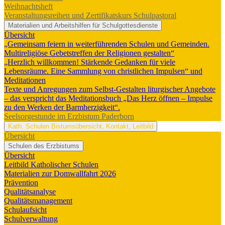
Weihnachtsheft
Veranstaltungsreihen und Zertifikatskurs Schulpastoral
Materialien und Arbeitshilfen für Schulgottesdienste
Übersicht
„Gemeinsam feiern in weiterführenden Schulen und Gemeinden.
Multireligiöse Gebetstreffen der Religionen gestalten“
„Herzlich willkommen! Stärkende Gedanken für viele
Lebensräume. Eine Sammlung von christlichen Impulsen“ und
Meditationen
Texte und Anregungen zum Selbst-Gestalten liturgischer Angebote
– das verspricht das Meditationsbuch „Das Herz öffnen – Impulse
zu den Werken der Barmherzigkeit“.
Seelsorgestunde im Erzbistum Paderborn
Kath. Schulen
Bistumsübersicht, Kontakt, Leitbild
Übersicht
Schulen des Erzbistums
Übersicht
Leitbild Katholischer Schulen
Materialien zur Domwallfahrt 2026
Prävention
Qualitätsanalyse
Qualitätsmanagement
Schulaufsicht
Schulverwaltung