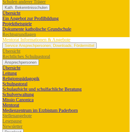
Schulen anderer Träger
Kath. Bekenntnisschulen
Übersicht
Ein Angebot zur Profilbildung
Projektbeispiele
Dokumente katholische Grundschule
Rechtsgrundlagen
Mentorat
Informationen & Angebote
Service
Ansprechpersonen, Downloads, Fördermittel
Übersicht
Rechtliches Schulpastoral
Ansprechpersonen
Übersicht
Leitung
Religionspädagogik
Schulpastoral
Schulaufsicht und schulfachliche Beratung
Schulverwaltung
Missio Canonica
Mentorat
Medienzentrum im Erzbistum Paderborn
Stellenangebote
Lesepause
Newsletter