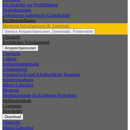
Ein Angebot zur Profilbildung
Projektbeispiele
Dokumente katholische Grundschule
Rechtsgrundlagen
Mentorat
Informationen & Angebote
Service
Ansprechpersonen, Downloads, Fördermittel
Übersicht
Rechtliches Schulpastoral
Ansprechpersonen
Übersicht
Leitung
Religionspädagogik
Schulpastoral
Schulaufsicht und schulfachliche Beratung
Schulverwaltung
Missio Canonica
Mentorat
Medienzentrum im Erzbistum Paderborn
Stellenangebote
Lesepause
Newsletter
Download
Übersicht
Missio Canonica