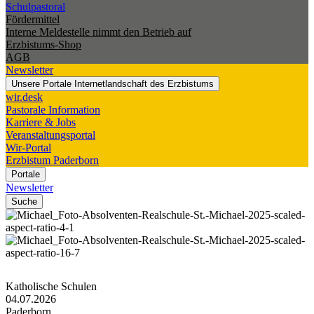
Schulpastoral
Fördermittel
Interne Meldestelle nimmt den Betrieb auf
Erzbistums-Shop
AGB
Newsletter
Unsere Portale
Internetlandschaft des Erzbistums
wir.desk
Pastorale Information
Karriere & Jobs
Veranstaltungsportal
Wir-Portal
Erzbistum Paderborn
Portale
Newsletter
Suche
Katholische Schulen
04.07.2026
Paderborn