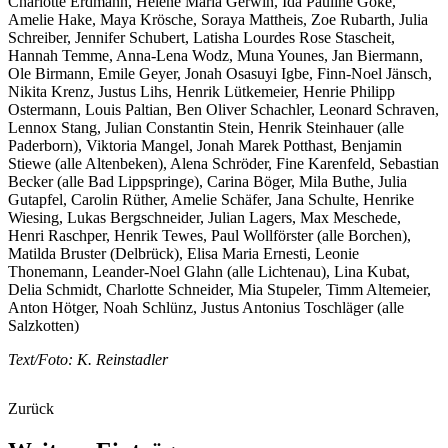
Charlotte Erdmann, Helene Maria Gerwin, Ida Pauline Göke,
Amelie Hake, Maya Krösche, Soraya Mattheis, Zoe Rubarth, Julia
Schreiber, Jennifer Schubert, Latisha Lourdes Rose Stascheit,
Hannah Temme, Anna-Lena Wodz, Muna Younes, Jan Biermann,
Ole Birmann, Emile Geyer, Jonah Osasuyi Igbe, Finn-Noel Jänsch,
Nikita Krenz, Justus Lihs, Henrik Lütkemeier, Henrie Philipp
Ostermann, Louis Paltian, Ben Oliver Schachler, Leonard Schraven,
Lennox Stang, Julian Constantin Stein, Henrik Steinhauer (alle
Paderborn), Viktoria Mangel, Jonah Marek Potthast, Benjamin
Stiewe (alle Altenbeken), Alena Schröder, Fine Karenfeld, Sebastian
Becker (alle Bad Lippspringe), Carina Böger, Mila Buthe, Julia
Gutapfel, Carolin Rüther, Amelie Schäfer, Jana Schulte, Henrike
Wiesing, Lukas Bergschneider, Julian Lagers, Max Meschede,
Henri Raschper, Henrik Tewes, Paul Wollförster (alle Borchen),
Matilda Bruster (Delbrück), Elisa Maria Ernesti, Leonie
Thonemann, Leander-Noel Glahn (alle Lichtenau), Lina Kubat,
Delia Schmidt, Charlotte Schneider, Mia Stupeler, Timm Altemeier,
Anton Hötger, Noah Schlünz, Justus Antonius Toschläger (alle
Salzkotten)
Text/Foto: K. Reinstadler
Zurück