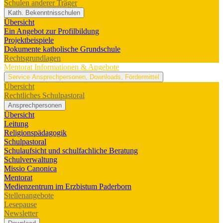
Schulen anderer Träger
Kath. Bekenntnisschulen
Übersicht
Ein Angebot zur Profilbildung
Projektbeispiele
Dokumente katholische Grundschule
Rechtsgrundlagen
Mentorat
Informationen & Angebote
Service
Ansprechpersonen, Downloads, Fördermittel
Übersicht
Rechtliches Schulpastoral
Ansprechpersonen
Übersicht
Leitung
Religionspädagogik
Schulpastoral
Schulaufsicht und schulfachliche Beratung
Schulverwaltung
Missio Canonica
Mentorat
Medienzentrum im Erzbistum Paderborn
Stellenangebote
Lesepause
Newsletter