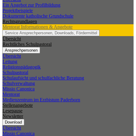
Ein Angebot zur Profilbildung
Projektbeispiele
Dokumente katholische Grundschule
Rechtsgrundlagen
Mentorat
Informationen & Angebote
Service
Ansprechpersonen, Downloads, Fördermittel
Übersicht
Rechtliches Schulpastoral
Ansprechpersonen
Übersicht
Leitung
Religionspädagogik
Schulpastoral
Schulaufsicht und schulfachliche Beratung
Schulverwaltung
Missio Canonica
Mentorat
Medienzentrum im Erzbistum Paderborn
Stellenangebote
Lesepause
Newsletter
Download
Übersicht
Missio Canonica