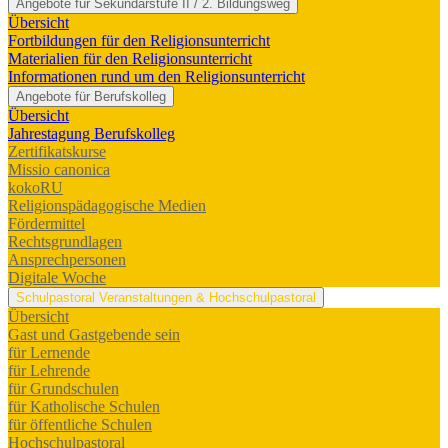
Angebote für Sekundarstufe II / 2. Bildungsweg
Übersicht
Fortbildungen für den Religionsunterricht
Materialien für den Religionsunterricht
Informationen rund um den Religionsunterricht
Angebote für Berufskolleg
Übersicht
Jahrestagung Berufskolleg
Zertifikatskurse
Missio canonica
kokoRU
Religionspädagogische Medien
Fördermittel
Rechtsgrundlagen
Ansprechpersonen
Digitale Woche
Schulpastoral
Veranstaltungen & Hochschulpastoral
Übersicht
Gast und Gastgebende sein
für Lernende
für Lehrende
für Grundschulen
für Katholische Schulen
für öffentliche Schulen
Hochschulpastoral