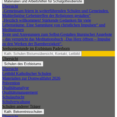
Materialien und Arbeitshilfen für Schulgottesdienste
Übersicht
„Gemeinsam feiern in weiterführenden Schulen und Gemeinden.
Multireligiöse Gebetstreffen der Religionen gestalten“
„Herzlich willkommen! Stärkende Gedanken für viele
Lebensräume. Eine Sammlung von christlichen Impulsen“ und
Meditationen
Texte und Anregungen zum Selbst-Gestalten liturgischer Angebote
– das verspricht das Meditationsbuch „Das Herz öffnen – Impulse
zu den Werken der Barmherzigkeit“.
Seelsorgestunde im Erzbistum Paderborn
Kath. Schulen
Bistumsübersicht, Kontakt, Leitbild
Übersicht
Schulen des Erzbistums
Übersicht
Leitbild Katholischer Schulen
Materialien zur Domwallfahrt 2026
Prävention
Qualitätsanalyse
Qualitätsmanagement
Schulaufsicht
Schulverwaltung
Schulen anderer Träger
Kath. Bekenntnisschulen
Übersicht