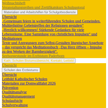
Weihnachtsheft
Veranstaltungsreihen und Zertifikatskurs Schulpastoral
Materialien und Arbeitshilfen für Schulgottesdienste
Übersicht
„Gemeinsam feiern in weiterführenden Schulen und Gemeinden.
Multireligiöse Gebetstreffen der Religionen gestalten“
„Herzlich willkommen! Stärkende Gedanken für viele
Lebensräume. Eine Sammlung von christlichen Impulsen“ und
Meditationen
Texte und Anregungen zum Selbst-Gestalten liturgischer Angebote
– das verspricht das Meditationsbuch „Das Herz öffnen – Impulse
zu den Werken der Barmherzigkeit“.
Seelsorgestunde im Erzbistum Paderborn
Kath. Schulen
Bistumsübersicht, Kontakt, Leitbild
Übersicht
Schulen des Erzbistums
Übersicht
Leitbild Katholischer Schulen
Materialien zur Domwallfahrt 2026
Prävention
Qualitätsanalyse
Qualitätsmanagement
Schulaufsicht
Schulverwaltung