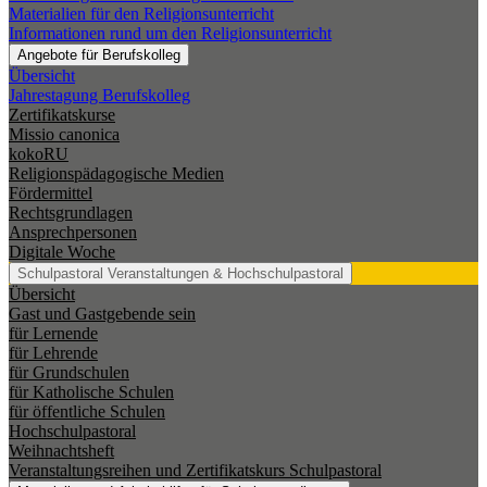
Materialien für den Religionsunterricht
Informationen rund um den Religionsunterricht
Angebote für Berufskolleg
Übersicht
Jahrestagung Berufskolleg
Zertifikatskurse
Missio canonica
kokoRU
Religionspädagogische Medien
Fördermittel
Rechtsgrundlagen
Ansprechpersonen
Digitale Woche
Schulpastoral
Veranstaltungen & Hochschulpastoral
Übersicht
Gast und Gastgebende sein
für Lernende
für Lehrende
für Grundschulen
für Katholische Schulen
für öffentliche Schulen
Hochschulpastoral
Weihnachtsheft
Veranstaltungsreihen und Zertifikatskurs Schulpastoral