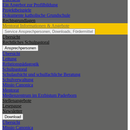
Ein Angebot zur Profilbildung
Projektbeispiele
Dokumente katholische Grundschule
Rechtsgrundlagen
Mentorat
Informationen & Angebote
Service
Ansprechpersonen, Downloads, Fördermittel
Übersicht
Rechtliches Schulpastoral
Ansprechpersonen
Übersicht
Leitung
Religionspädagogik
Schulpastoral
Schulaufsicht und schulfachliche Beratung
Schulverwaltung
Missio Canonica
Mentorat
Medienzentrum im Erzbistum Paderborn
Stellenangebote
Lesepause
Newsletter
Download
Übersicht
Missio Canonica