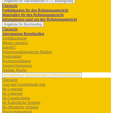
Angebote für Sekundarstufe II / 2. Bildungsweg
Übersicht
Fortbildungen für den Religionsunterricht
Materialien für den Religionsunterricht
Informationen rund um den Religionsunterricht
Angebote für Berufskolleg
Übersicht
Jahrestagung Berufskolleg
Zertifikatskurse
Missio canonica
kokoRU
Religionspädagogische Medien
Fördermittel
Rechtsgrundlagen
Ansprechpersonen
Digitale Woche
Schulpastoral
Veranstaltungen & Hochschulpastoral
Übersicht
Gast und Gastgebende sein
für Lernende
für Lehrende
für Grundschulen
für Katholische Schulen
für öffentliche Schulen
Hochschulpastoral