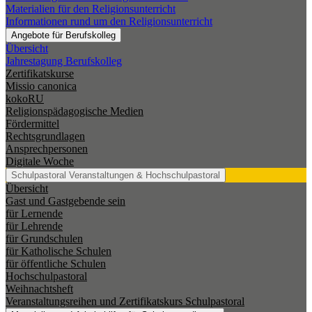
Materialien für den Religionsunterricht
Informationen rund um den Religionsunterricht
Angebote für Berufskolleg
Übersicht
Jahrestagung Berufskolleg
Zertifikatskurse
Missio canonica
kokoRU
Religionspädagogische Medien
Fördermittel
Rechtsgrundlagen
Ansprechpersonen
Digitale Woche
Schulpastoral
Veranstaltungen & Hochschulpastoral
Übersicht
Gast und Gastgebende sein
für Lernende
für Lehrende
für Grundschulen
für Katholische Schulen
für öffentliche Schulen
Hochschulpastoral
Weihnachtsheft
Veranstaltungsreihen und Zertifikatskurs Schulpastoral