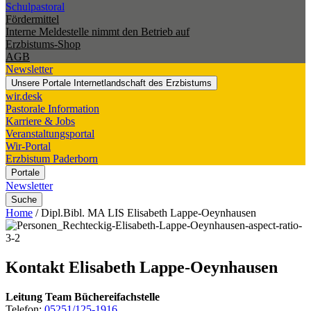
Schulpastoral
Fördermittel
Interne Meldestelle nimmt den Betrieb auf
Erzbistums-Shop
AGB
Newsletter
Unsere Portale
Internetlandschaft des Erzbistums
wir.desk
Pastorale Information
Karriere & Jobs
Veranstaltungsportal
Wir-Portal
Erzbistum Paderborn
Portale
Newsletter
Suche
Home
/
Dipl.Bibl. MA LIS Elisabeth Lappe-Oeynhausen
Kontakt
Elisabeth
Lappe-Oeynhausen
Leitung Team Büchereifachstelle
Telefon:
05251/125-1916