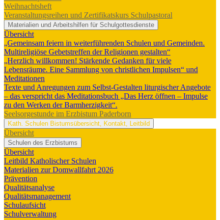
Weihnachtsheft
Veranstaltungsreihen und Zertifikatskurs Schulpastoral
Materialien und Arbeitshilfen für Schulgottesdienste
Übersicht
„Gemeinsam feiern in weiterführenden Schulen und Gemeinden.
Multireligiöse Gebetstreffen der Religionen gestalten“
„Herzlich willkommen! Stärkende Gedanken für viele
Lebensräume. Eine Sammlung von christlichen Impulsen“ und
Meditationen
Texte und Anregungen zum Selbst-Gestalten liturgischer Angebote
– das verspricht das Meditationsbuch „Das Herz öffnen – Impulse
zu den Werken der Barmherzigkeit“.
Seelsorgestunde im Erzbistum Paderborn
Kath. Schulen
Bistumsübersicht, Kontakt, Leitbild
Übersicht
Schulen des Erzbistums
Übersicht
Leitbild Katholischer Schulen
Materialien zur Domwallfahrt 2026
Prävention
Qualitätsanalyse
Qualitätsmanagement
Schulaufsicht
Schulverwaltung