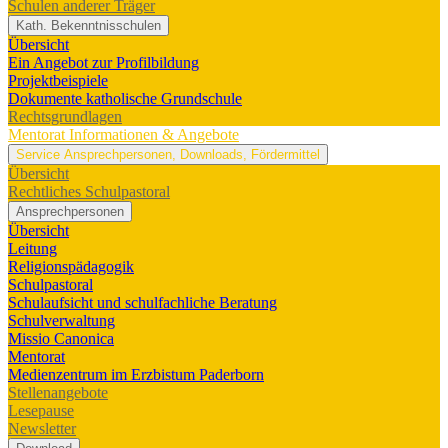
Schulen anderer Träger
Kath. Bekenntnisschulen
Übersicht
Ein Angebot zur Profilbildung
Projektbeispiele
Dokumente katholische Grundschule
Rechtsgrundlagen
Mentorat
Informationen & Angebote
Service
Ansprechpersonen, Downloads, Fördermittel
Übersicht
Rechtliches Schulpastoral
Ansprechpersonen
Übersicht
Leitung
Religionspädagogik
Schulpastoral
Schulaufsicht und schulfachliche Beratung
Schulverwaltung
Missio Canonica
Mentorat
Medienzentrum im Erzbistum Paderborn
Stellenangebote
Lesepause
Newsletter