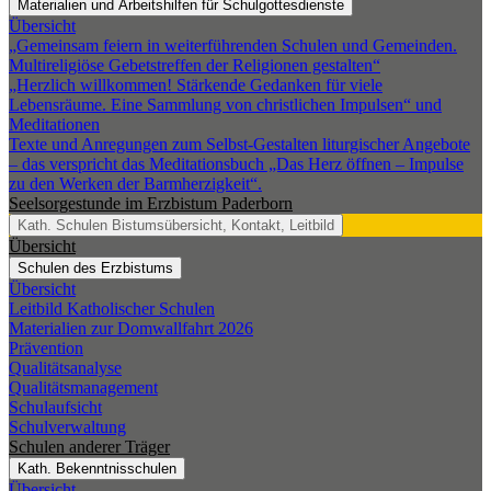
Materialien und Arbeitshilfen für Schulgottesdienste
Übersicht
„Gemeinsam feiern in weiterführenden Schulen und Gemeinden.
Multireligiöse Gebetstreffen der Religionen gestalten“
„Herzlich willkommen! Stärkende Gedanken für viele
Lebensräume. Eine Sammlung von christlichen Impulsen“ und
Meditationen
Texte und Anregungen zum Selbst-Gestalten liturgischer Angebote
– das verspricht das Meditationsbuch „Das Herz öffnen – Impulse
zu den Werken der Barmherzigkeit“.
Seelsorgestunde im Erzbistum Paderborn
Kath. Schulen
Bistumsübersicht, Kontakt, Leitbild
Übersicht
Schulen des Erzbistums
Übersicht
Leitbild Katholischer Schulen
Materialien zur Domwallfahrt 2026
Prävention
Qualitätsanalyse
Qualitätsmanagement
Schulaufsicht
Schulverwaltung
Schulen anderer Träger
Kath. Bekenntnisschulen
Übersicht